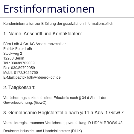
Erstinformationen
Kundeninformation zur Erfüllung der gesetzlichen Informationspflicht
1. Name, Anschrift und Kontaktdaten:
Büro Loth & Co. KG Assekuranzmakler
Patrick Peter Loth
Zahnzusatzversicherung
Stockweg 2
12203 Berlin
Tel.: 030/89702009
Fax: 030/89702059
KI
Mobil: 0172/3022750
E-Mail: patrick.loth@nbuero-loth.de
Die Zahnzusatzversicherung macht
2. Tätigkeitsart:
schöne Zähne bezahlbar
Versicherungsmakler mit einer Erlaubnis nach § 34 d Abs. 1 der
Gewerbeordnung. (GewO)
3. Gemeinsame Registerstelle nach § 11 a Abs. 1 GewO:
Schöne Zähne sind teuer. Hochwertigen
Zahnersatz zahlen Sie als Kassenpatient zum
Vermittlerregisternummer Versicherungsvermittlung: D-HD0M-RROW9-48
Deutsche Industrie- und Handelskammer (DIHK)
großen Teil aus eigener Tasche. Die private