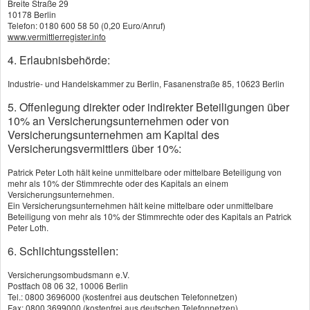
Breite Straße 29
10178 Berlin
Zahnzusatzversicherung hilft, Ihre Kosten niedrig
Telefon: 0180 600 58 50 (0,20 Euro/Anruf)
www.vermittlerregister.info
zu halten. Bis zu 100 Prozent Ihres Eigenanteils
4. Erlaubnisbehörde:
werden Ihnen je nach Anbieter und Tarif erstattet.
Je nach Vertrag leistet die Zahnzusatzversicherung
Industrie- und Handelskammer zu Berlin, Fasanenstraße 85, 10623 Berlin
für Zahnersatz, Implantate, Keramikverblendungen
5. Offenlegung direkter oder indirekter Beteiligungen über
10% an Versicherungsunternehmen oder von
und Inlays. Hochwertige Tarife zahlen sogar
Versicherungsunternehmen am Kapital des
Versicherungsvermittlers über 10%:
regelmäßige Zahnreinigung und Kieferorthopädie.
Patrick Peter Loth hält keine unmittelbare oder mittelbare Beteiligung von
Welche Leistungen brauchen Sie?
mehr als 10% der Stimmrechte oder des Kapitals an einem
Versicherungsunternehmen.
Klären Sie vor Abschluss der
Ein Versicherungsunternehmen hält keine mittelbare oder unmittelbare
Beteiligung von mehr als 10% der Stimmrechte oder des Kapitals an Patrick
Zahnzusatzversicherung, welche Leistungen Sie
Peter Loth.
wirklich brauchen. Wer Wert auf festen Zahnersatz
6. Schlichtungsstellen:
legt, sollte eine Zahnzusatzversicherung
Versicherungsombudsmann e.V.
Postfach 08 06 32, 10006 Berlin
abschließen, die Implantate einschließlich des
Tel.: 0800 3696000 (kostenfrei aus deutschen Telefonnetzen)
Fax: 0800 3699000 (kostenfrei aus deutschen Telefonnetzen)