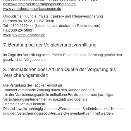
erforderlichen Knochenaufbaus bezuschusst.
beschwerde@versicherungsombudsmann.de
www.versicherungsombudsmann.de
Schönheitsbewußte versichern Keramiklösungen
Ombudsmann für die Private Kranken- und Pflegeversicherung
auch im Backenzahnbereich.
Postfach 06 02 22, 10052 Berlin
Tel.: 0800 2550444 (kostenfrei aus deutschen Telefonnetzen)
Zahnzusatzversicherungen für Kinder sollten
Fax: 030 20458931
www.pkv-ombudsmann.de
kieferorthopädische Leistungen wie hochwertige
7. Beratung bei der Versicherungsvermittlung:
Zahnklammern übernehmen.
Im Zuge der Vermittlung bietet Patrick Peter Loth eine Beratung gemäß den
gesetzlichen Vorgaben an.
Wichtig:
Bekannte Probleme nicht verschweigen,
8. Informationen über Art und Quelle der Vergütung als
sonst riskiert man den Versicherungsschutz für die
Versicherungsmakler:
Vorschäden.
Die Vergütung der Tätigkeit erfolgt als:
- konkret vereinbarte Zahlung durch den Kunden oder als
- in der Versicherungsprämie enthaltene Provision, die vom jeweiligen
Versicherungsunternehmen ausgezahlt wird oder als
- Kombination aus beidem.
Dies ist jeweils abhängig von den Wünschen und Bedürfnissen des Kunden
Vergleich und Angebot
und den Versicherungsprodukten, welche eventuell vermittelt werden.
Zahnzusatzversicherung