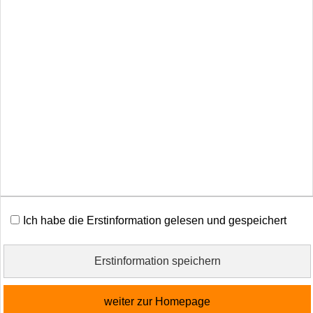
Beschwerden
Cookies
Vertrag widerrufen
Diese Website verwendet Cookies. Einige Cookies sind
für den Betrieb der Website unbedingt erforderlich.
Andere Cookies sind optional und erweitern den
Funktionsumfang. Sie können Ihre Einwilligung jederzeit
widerrufen. Nähere Informationen finden Sie in der
Datenschutzerklärung
.
Ich habe die Erstinformation gelesen und gespeichert
alle Cookies erlauben
Erstinformation speichern
nur notwendige Cookies
weiter zur Homepage