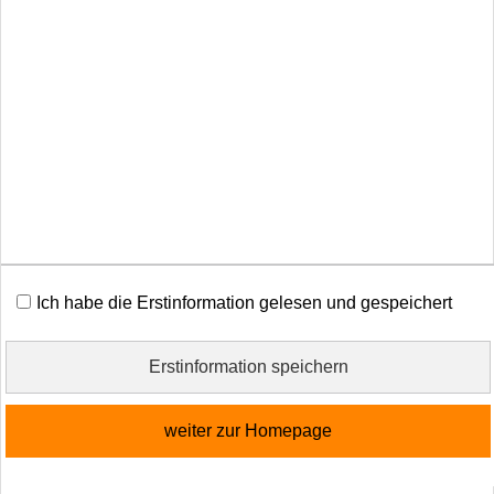
Cookies
Vertrag widerrufen
Diese Website verwendet Cookies. Einige Cookies sind
für den Betrieb der Website unbedingt erforderlich.
Andere Cookies sind optional und erweitern den
Funktionsumfang. Sie können Ihre Einwilligung jederzeit
widerrufen. Nähere Informationen finden Sie in der
Datenschutzerklärung
.
Ich habe die Erstinformation gelesen und gespeichert
alle Cookies erlauben
Erstinformation speichern
nur notwendige Cookies
weiter zur Homepage
weitere Einstellungen