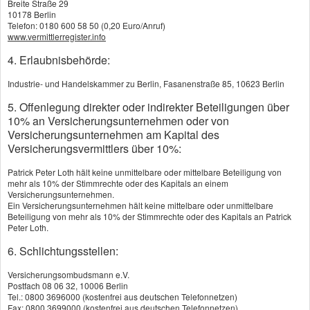
Breite Straße 29
Krankheit oder Unfall bestimmte körperliche
10178 Berlin
Telefon: 0180 600 58 50 (0,20 Euro/Anruf)
Grundfähigkeiten verliert.
www.vermittlerregister.info
4. Erlaubnisbehörde:
Anspruch auf Rentenleistungen aus der
Industrie- und Handelskammer zu Berlin, Fasanenstraße 85, 10623 Berlin
Grundfähigkeitsversicherung entsteht, wenn man
5. Offenlegung direkter oder indirekter Beteiligungen über
nach ärztlicher Einschätzung mindestens zwölf
10% an Versicherungsunternehmen oder von
Versicherungsunternehmen am Kapital des
Monate lang nicht in der Lage ist oder sein wird,
Versicherungsvermittlers über 10%:
eine der körperlichen Grundfähigkeiten der Stufe A
Patrick Peter Loth hält keine unmittelbare oder mittelbare Beteiligung von
oder drei Fähigkeiten der Stufe B auszuüben – das
mehr als 10% der Stimmrechte oder des Kapitals an einem
Versicherungsunternehmen.
sehen die Vertragsbedingungen der
Ein Versicherungsunternehmen hält keine mittelbare oder unmittelbare
Beteiligung von mehr als 10% der Stimmrechte oder des Kapitals an Patrick
Grundfähigkeitsversicherer in der Regel vor. Zu
Peter Loth.
den Fähigkeiten der Stufe A gehören das Sehen,
6. Schlichtungsstellen:
Sprechen, Hören und Gehen, der Gebrauch der
Versicherungsombudsmann e.V.
Postfach 08 06 32, 10006 Berlin
Hände und die selbstständige Orientierung. Zur
Tel.: 0800 3696000 (kostenfrei aus deutschen Telefonnetzen)
Fax: 0800 3699000 (kostenfrei aus deutschen Telefonnetzen)