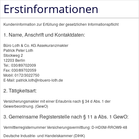
Erstinformationen
Kundeninformation zur Erfüllung der gesetzlichen Informationspflicht
1. Name, Anschrift und Kontaktdaten:
Büro Loth & Co. KG Assekuranzmakler
Patrick Peter Loth
Grundfähigkeitsversicherung
Stockweg 2
12203 Berlin
Tel.: 030/89702009
Fax: 030/89702059
KI
Mobil: 0172/3022750
E-Mail: patrick.loth@nbuero-loth.de
Die Grundfähigkeitsversicherung gehört zu den
2. Tätigkeitsart:
innovativen Vorsorgelösungen. Der Unterschied
Versicherungsmakler mit einer Erlaubnis nach § 34 d Abs. 1 der
zur "klassischen" Berufsunfähigkeitsversicherung:
Gewerbeordnung. (GewO)
Es wird nicht geprüft, ob und inwieweit der
3. Gemeinsame Registerstelle nach § 11 a Abs. 1 GewO:
Versicherte seinen Beruf noch ausüben kann. Der
Vermittlerregisternummer Versicherungsvermittlung: D-HD0M-RROW9-48
Versicherer leistet sofort, wenn man infolge von
Deutsche Industrie- und Handelskammer (DIHK)