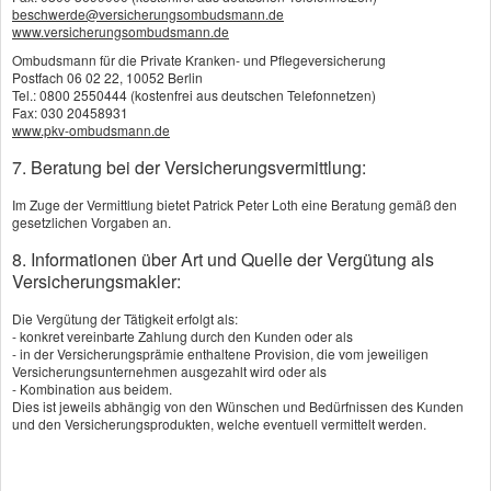
Stufe B zählen das Treppensteigen, Knien und
beschwerde@versicherungsombudsmann.de
www.versicherungsombudsmann.de
Bücken, Sitzen, Stehen, Greifen, Bewegen der
Ombudsmann für die Private Kranken- und Pflegeversicherung
Arme, Heben und Tragen sowie Autofahren. Vor
Postfach 06 02 22, 10052 Berlin
Tel.: 0800 2550444 (kostenfrei aus deutschen Telefonnetzen)
dem Abschluss einer Grundfähigkeitsversicherung
Fax: 030 20458931
www.pkv-ombudsmann.de
prüft der Versicherer den Gesundheitszustand des
7. Beratung bei der Versicherungsvermittlung:
Antragstellers mit einem Fragebogen ab,
Im Zuge der Vermittlung bietet Patrick Peter Loth eine Beratung gemäß den
gegebenenfalls auch durch Nachfrage bei den
gesetzlichen Vorgaben an.
behandelnden Ärzten.
8. Informationen über Art und Quelle der Vergütung als
Versicherungsmakler:
Wegen der klar festgelegten
Die Vergütung der Tätigkeit erfolgt als:
Leistungsvoraussetzungen sind Streitigkeiten mit
- konkret vereinbarte Zahlung durch den Kunden oder als
- in der Versicherungsprämie enthaltene Provision, die vom jeweiligen
dem Versicherer selten. Trotzdem ist die
Versicherungsunternehmen ausgezahlt wird oder als
- Kombination aus beidem.
Grundfähigkeitsversicherung kein vollwertiger
Dies ist jeweils abhängig von den Wünschen und Bedürfnissen des Kunden
und den Versicherungsprodukten, welche eventuell vermittelt werden.
Ersatz für einen echten Berufsunfähigkeitsschutz,
denn nicht alle möglichen Ursachen für