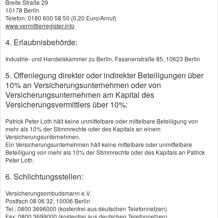
Breite Straße 29
10178 Berlin
einen Sicherheitseinbehalt, der ihn selbst vor
Telefon: 0180 600 58 50 (0,20 Euro/Anruf)
www.vermittlerregister.info
finanziellem Schaden schützt, falls Sie den Auftrag
4. Erlaubnisbehörde:
nicht oder nicht vertragsgerecht erfüllen. Das
Modell: Der Versicherer bürgt für Sie in Höhe des
Industrie- und Handelskammer zu Berlin, Fasanenstraße 85, 10623 Berlin
Sicherheitseinbehalts, als Nachweis schickt er
5. Offenlegung direkter oder indirekter Beteiligungen über
10% an Versicherungsunternehmen oder von
Ihrem Auftraggeber eine Bürgschaftsurkunde. Eine
Versicherungsunternehmen am Kapital des
Versicherungsvermittlers über 10%:
Kautionsversicherung ist meist deutlich günstiger
als eine Bankbürgschaft von der Hausbank.
Patrick Peter Loth hält keine unmittelbare oder mittelbare Beteiligung von
mehr als 10% der Stimmrechte oder des Kapitals an einem
Versicherungsunternehmen.
Liquidität Ihres Unternehmens bleibt erhalten
Ein Versicherungsunternehmen hält keine mittelbare oder unmittelbare
Beteiligung von mehr als 10% der Stimmrechte oder des Kapitals an Patrick
Ihre Kreditlinie wird nicht angegriffen, Sie brauchen
Peter Loth.
kein Geld hinterlegen, die Liquidität Ihrer Firma
6. Schlichtungsstellen:
wird nicht belastet, als Auftragnehmer erhalten Sie
Versicherungsombudsmann e.V.
Postfach 08 06 32, 10006 Berlin
größeren Finanzierungsspielraum. Beim Abschluss
Tel.: 0800 3696000 (kostenfrei aus deutschen Telefonnetzen)
Fax: 0800 3699000 (kostenfrei aus deutschen Telefonnetzen)