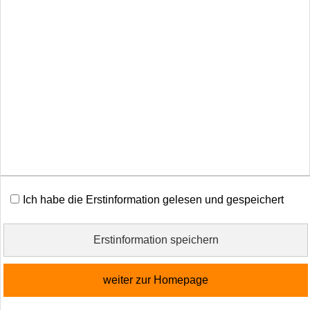
Cookies
Vertrag widerrufen
Diese Website verwendet Cookies. Einige Cookies sind
für den Betrieb der Website unbedingt erforderlich.
Andere Cookies sind optional und erweitern den
Funktionsumfang. Sie können Ihre Einwilligung jederzeit
widerrufen. Nähere Informationen finden Sie in der
Datenschutzerklärung
.
Ich habe die Erstinformation gelesen und gespeichert
alle Cookies erlauben
Erstinformation speichern
nur notwendige Cookies
weiter zur Homepage
weitere Einstellungen