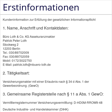
Erstinformationen
Kundeninformation zur Erfüllung der gesetzlichen Informationspflicht
1. Name, Anschrift und Kontaktdaten:
Büro Loth & Co. KG Assekuranzmakler
Patrick Peter Loth
Kautionsversicherung
Stockweg 2
12203 Berlin
Tel.: 030/89702009
Fax: 030/89702059
KI
Mobil: 0172/3022750
E-Mail: patrick.loth@nbuero-loth.de
Kautionsversicherung oft günstiger
2. Tätigkeitsart:
als Bankbürgschaft
Versicherungsmakler mit einer Erlaubnis nach § 34 d Abs. 1 der
Gewerbeordnung. (GewO)
3. Gemeinsame Registerstelle nach § 11 a Abs. 1 GewO:
Als Unternehmer, beispielsweise im Baugewerbe,
im Maschinen- oder Anlagenbau kennen Sie die
Vermittlerregisternummer Versicherungsvermittlung: D-HD0M-RROW9-48
Deutsche Industrie- und Handelskammer (DIHK)
Situation: Ihr Auftraggeber verlangt von Ihnen