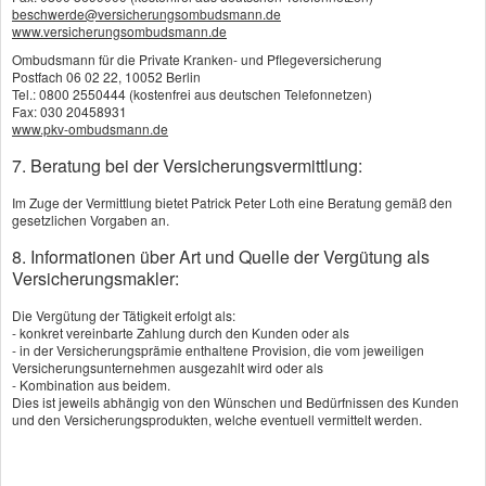
eine Kautionsversicherung müssen Sie in aller
beschwerde@versicherungsombudsmann.de
www.versicherungsombudsmann.de
Regel keine Sicherheiten stellen, der Versicherer
Ombudsmann für die Private Kranken- und Pflegeversicherung
prüft vor Vertragsabschluss aber die Bonität Ihres
Postfach 06 02 22, 10052 Berlin
Tel.: 0800 2550444 (kostenfrei aus deutschen Telefonnetzen)
Unternehmens. Die Kautionsversicherer im Markt
Fax: 030 20458931
www.pkv-ombudsmann.de
bieten passgenaue Lösungen für Existenzgründer
7. Beratung bei der Versicherungsvermittlung:
genauso wie für kleine oder mittelständische
Im Zuge der Vermittlung bietet Patrick Peter Loth eine Beratung gemäß den
Unternehmen.
gesetzlichen Vorgaben an.
8. Informationen über Art und Quelle der Vergütung als
Versicherungsmakler:
Die Vergütung der Tätigkeit erfolgt als:
- konkret vereinbarte Zahlung durch den Kunden oder als
Vergleich und Angebot
- in der Versicherungsprämie enthaltene Provision, die vom jeweiligen
Versicherungsunternehmen ausgezahlt wird oder als
Kautionsversicherung
- Kombination aus beidem.
Dies ist jeweils abhängig von den Wünschen und Bedürfnissen des Kunden
und den Versicherungsprodukten, welche eventuell vermittelt werden.
Vorname, Name: *