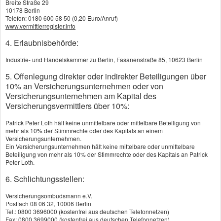
Breite Straße 29
10178 Berlin
oder sogar tausende Euro selbst dazu. Mit einer
Telefon: 0180 600 58 50 (0,20 Euro/Anruf)
www.vermittlerregister.info
privaten Pflegerente können Sie sich gegen dieses
4. Erlaubnisbehörde:
Risiko wirksam schützen. Das Modell ist einfach:
Ab Vertragsbeginn leisten Sie einen monatlichen
Industrie- und Handelskammer zu Berlin, Fasanenstraße 85, 10623 Berlin
Versicherungsbeitrag. Sobald Sie pflegebedürftig
5. Offenlegung direkter oder indirekter Beteiligungen über
10% an Versicherungsunternehmen oder von
werden, erhalten Sie vom Versicherer jeden Monat
Versicherungsunternehmen am Kapital des
Versicherungsvermittlers über 10%:
die vereinbarte Pflegerente.
Patrick Peter Loth hält keine unmittelbare oder mittelbare Beteiligung von
Über die Pflegerente können Sie frei verfügen
mehr als 10% der Stimmrechte oder des Kapitals an einem
Versicherungsunternehmen.
Private Pflegerente bekommen Sie immer
Ein Versicherungsunternehmen hält keine mittelbare oder unmittelbare
Beteiligung von mehr als 10% der Stimmrechte oder des Kapitals an Patrick
zusätzlich zur gesetzlichen Versorgung. Sie
Peter Loth.
können frei über das Geld verfügen und davon
6. Schlichtungsstellen:
beispielsweise Ihren persönlichen Eigenanteil im
Versicherungsombudsmann e.V.
Postfach 08 06 32, 10006 Berlin
Pflegeheim finanzieren oder Angehörige
Tel.: 0800 3696000 (kostenfrei aus deutschen Telefonnetzen)
Fax: 0800 3699000 (kostenfrei aus deutschen Telefonnetzen)