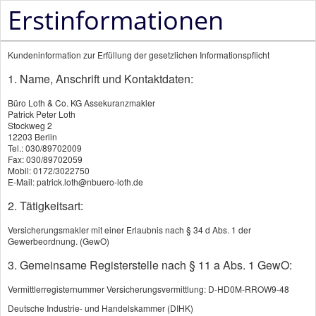
Erstinformationen
Kundeninformation zur Erfüllung der gesetzlichen Informationspflicht
1. Name, Anschrift und Kontaktdaten:
Büro Loth & Co. KG Assekuranzmakler
Patrick Peter Loth
Pflegerente
Stockweg 2
12203 Berlin
Tel.: 030/89702009
Fax: 030/89702059
KI
Mobil: 0172/3022750
E-Mail: patrick.loth@nbuero-loth.de
Private Pflegerente schließt Ihre
2. Tätigkeitsart:
Vorsorgelücke
Versicherungsmakler mit einer Erlaubnis nach § 34 d Abs. 1 der
Gewerbeordnung. (GewO)
3. Gemeinsame Registerstelle nach § 11 a Abs. 1 GewO:
Die gesetzliche Pflegeversicherung deckt die
tatsächlichen Pflegekosten oft nur zum Teil. Als
Vermittlerregisternummer Versicherungsvermittlung: D-HD0M-RROW9-48
Deutsche Industrie- und Handelskammer (DIHK)
Pflegebedürftiger zahlen Sie nicht selten hunderte