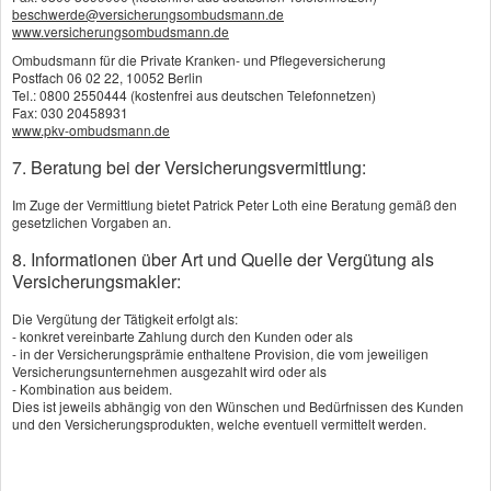
entlohnen, von denen Sie in den eigenen vier
beschwerde@versicherungsombudsmann.de
www.versicherungsombudsmann.de
Wänden versorgt werden. Volle Pflegerente
Ombudsmann für die Private Kranken- und Pflegeversicherung
bekommen Sie bei Pflegegrad 5, in niedrigeren
Postfach 06 02 22, 10052 Berlin
Tel.: 0800 2550444 (kostenfrei aus deutschen Telefonnetzen)
Pflegegraden erhalten Sie je nach Anbieter und
Fax: 030 20458931
www.pkv-ombudsmann.de
Tarif anteilige Leistungen. Denken Sie daran: Je
7. Beratung bei der Versicherungsvermittlung:
jünger Sie in die private Pflegerente einsteigen,
Im Zuge der Vermittlung bietet Patrick Peter Loth eine Beratung gemäß den
desto günstiger ist der Monatsbeitrag.
gesetzlichen Vorgaben an.
8. Informationen über Art und Quelle der Vergütung als
Versicherungsmakler:
Die Vergütung der Tätigkeit erfolgt als:
- konkret vereinbarte Zahlung durch den Kunden oder als
Vergleich und Angebot
- in der Versicherungsprämie enthaltene Provision, die vom jeweiligen
Pflegerentenversicherung
Versicherungsunternehmen ausgezahlt wird oder als
- Kombination aus beidem.
Dies ist jeweils abhängig von den Wünschen und Bedürfnissen des Kunden
und den Versicherungsprodukten, welche eventuell vermittelt werden.
Wir erstellen Ihnen gerne ein Vergleichsangebot.