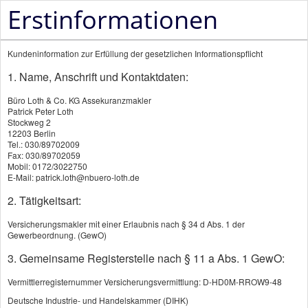
Erstinformationen
Kundeninformation zur Erfüllung der gesetzlichen Informationspflicht
1. Name, Anschrift und Kontaktdaten:
Büro Loth & Co. KG Assekuranzmakler
Patrick Peter Loth
Sterbegeld
Stockweg 2
12203 Berlin
Tel.: 030/89702009
Fax: 030/89702059
KI
Mobil: 0172/3022750
E-Mail: patrick.loth@nbuero-loth.de
Die Sterbegeldversicherung zahlt
2. Tätigkeitsart:
eine würdige Bestattung
Versicherungsmakler mit einer Erlaubnis nach § 34 d Abs. 1 der
Gewerbeordnung. (GewO)
3. Gemeinsame Registerstelle nach § 11 a Abs. 1 GewO:
Das Sterbegeld ist ersatzlos aus dem
Leistungskatalog der gesetzlichen Krankenkassen
Vermittlerregisternummer Versicherungsvermittlung: D-HD0M-RROW9-48
Deutsche Industrie- und Handelskammer (DIHK)
gestrichen. Heute ist jeder selbst für seine