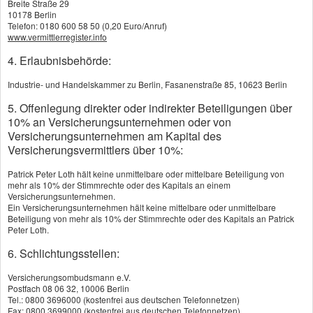
Breite Straße 29
10178 Berlin
Bestattungsvorsorge verantwortlich. Wenn Sie sich
Telefon: 0180 600 58 50 (0,20 Euro/Anruf)
www.vermittlerregister.info
ein würdiges Begräbnis wünschen und Ihre
4. Erlaubnisbehörde:
Angehörigen finanziell nicht mit den Kosten
belasten wollen, können sie eine
Industrie- und Handelskammer zu Berlin, Fasanenstraße 85, 10623 Berlin
Sterbegeldversicherung abschließen.
5. Offenlegung direkter oder indirekter Beteiligungen über
10% an Versicherungsunternehmen oder von
Versicherungsunternehmen am Kapital des
Sie können auch die Rückführung aus dem
Versicherungsvermittlers über 10%:
Ausland absichern
Patrick Peter Loth hält keine unmittelbare oder mittelbare Beteiligung von
Die Sterbegeldversicherung ist eine Kapital
mehr als 10% der Stimmrechte oder des Kapitals an einem
Versicherungsunternehmen.
bildende Versicherung für den Todesfall. Wenn der
Ein Versicherungsunternehmen hält keine mittelbare oder unmittelbare
Beteiligung von mehr als 10% der Stimmrechte oder des Kapitals an Patrick
Versicherte stirbt, wird die zuvor vereinbarte
Peter Loth.
Summe - oft 5.000 bis 10.000 Euro - an die
6. Schlichtungsstellen:
Angehörigen ausgezahlt, die mit dem Geld das
Versicherungsombudsmann e.V.
Postfach 08 06 32, 10006 Berlin
Begräbnis finanzieren können. Bei einigen
Tel.: 0800 3696000 (kostenfrei aus deutschen Telefonnetzen)
Fax: 0800 3699000 (kostenfrei aus deutschen Telefonnetzen)