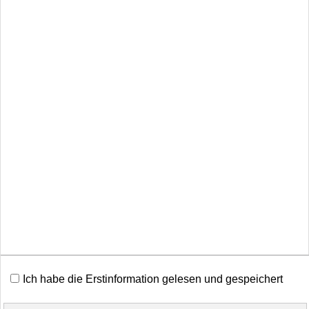
Impressum
Rechtliche Hinweise
Datenschutz
Erstinformation
Beschwerden
Diese Website verwendet Cookies. Einige Cookies sind
für den Betrieb der Website unbedingt erforderlich.
Cookies
Andere Cookies sind optional und erweitern den
Funktionsumfang. Sie können Ihre Einwilligung jederzeit
Vertrag widerrufen
widerrufen. Nähere Informationen finden Sie in der
Datenschutzerklärung
.
Ich habe die Erstinformation gelesen und gespeichert