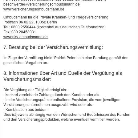
Anbietern sind zusätzlich die Kosten einer
beschwerde@versicherungsombudsmann.de
www.versicherungsombudsmann.de
Rückführung aus dem Ausland versichert, wenn
Ombudsmann für die Private Kranken- und Pflegeversicherung
der Versicherte bei einer Auslandsreise verstirbt.
Postfach 06 02 22, 10052 Berlin
Tel.: 0800 2550444 (kostenfrei aus deutschen Telefonnetzen)
Fax: 030 20458931
www.pkv-ombudsmann.de
7. Beratung bei der Versicherungsvermittlung:
Vergleich und Angebot
Im Zuge der Vermittlung bietet Patrick Peter Loth eine Beratung gemäß den
gesetzlichen Vorgaben an.
Sterbegeldversicherung
8. Informationen über Art und Quelle der Vergütung als
Versicherungsmakler:
Wir erstellen Ihnen gerne ein Vergleichsangebot.
Die Vergütung der Tätigkeit erfolgt als:
- konkret vereinbarte Zahlung durch den Kunden oder als
Angebot anfordern
- in der Versicherungsprämie enthaltene Provision, die vom jeweiligen
Versicherungsunternehmen ausgezahlt wird oder als
- Kombination aus beidem.
Dies ist jeweils abhängig von den Wünschen und Bedürfnissen des Kunden
und den Versicherungsprodukten, welche eventuell vermittelt werden.